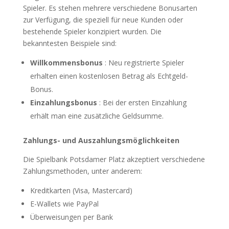
Spieler. Es stehen mehrere verschiedene Bonusarten
zur Verfügung, die speziell für neue Kunden oder
bestehende Spieler konzipiert wurden. Die
bekanntesten Beispiele sind:
Willkommensbonus
: Neu registrierte Spieler
erhalten einen kostenlosen Betrag als Echtgeld-
Bonus.
Einzahlungsbonus
: Bei der ersten Einzahlung
erhält man eine zusätzliche Geldsumme.
Zahlungs- und Auszahlungsmöglichkeiten
Die Spielbank Potsdamer Platz akzeptiert verschiedene
Zahlungsmethoden, unter anderem:
Kreditkarten (Visa, Mastercard)
E-Wallets wie PayPal
Überweisungen per Bank