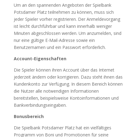
Um an den spannenden Angeboten der Spielbank
Potsdamer Platz teilnehmen zu können, muss sich
jeder Spieler vorher registrieren. Der Anmeldevorgang
ist leicht durchführbar und kann innerhalb weniger
Minuten abgeschlossen werden. Um anzumelden, sind
nur eine gültige E-Mail-Adresse sowie ein
Benutzernamen und ein Passwort erforderlich.
Account-Eigenschaften
Die Spieler können ihren Account über das Internet
jederzeit ändern oder korrigieren. Dazu steht ihnen das
Kundenkonto zur Verfügung. In diesem Bereich können
die Nutzer alle notwendigen Informationen
bereitstellen, beispielsweise Kontoinformationen und
Bankverbindungseingaben.
Bonusbereich
Die Spielbank Potsdamer Platz hat ein vielfältiges
Programm von Boni und Promotionen für seine