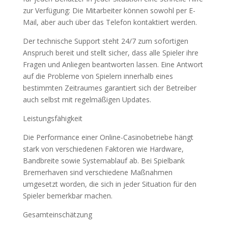
zur Verfügung: Die Mitarbeiter können sowohl per E-
Mail, aber auch über das Telefon kontaktiert werden.
Der technische Support steht 24/7 zum sofortigen
Anspruch bereit und stellt sicher, dass alle Spieler ihre
Fragen und Anliegen beantworten lassen. Eine Antwort
auf die Probleme von Spielern innerhalb eines
bestimmten Zeitraumes garantiert sich der Betreiber
auch selbst mit regelmäßigen Updates.
Leistungsfähigkeit
Die Performance einer Online-Casinobetriebe hängt
stark von verschiedenen Faktoren wie Hardware,
Bandbreite sowie Systemablauf ab. Bei Spielbank
Bremerhaven sind verschiedene Maßnahmen
umgesetzt worden, die sich in jeder Situation für den
Spieler bemerkbar machen.
Gesamteinschätzung