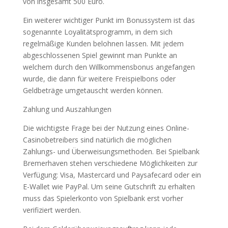
von insgesamt 500 Euro.
Ein weiterer wichtiger Punkt im Bonussystem ist das
sogenannte Loyalitätsprogramm, in dem sich
regelmäßige Kunden belohnen lassen. Mit jedem
abgeschlossenen Spiel gewinnt man Punkte an
welchem durch den Willkommensbonus angefangen
wurde, die dann für weitere Freispielbons oder
Geldbeträge umgetauscht werden können.
Zahlung und Auszahlungen
Die wichtigste Frage bei der Nutzung eines Online-
Casinobetreibers sind natürlich die möglichen
Zahlungs- und Überweisungsmethoden. Bei Spielbank
Bremerhaven stehen verschiedene Möglichkeiten zur
Verfügung: Visa, Mastercard und Paysafecard oder ein
E-Wallet wie PayPal. Um seine Gutschrift zu erhalten
muss das Spielerkonto von Spielbank erst vorher
verifiziert werden.