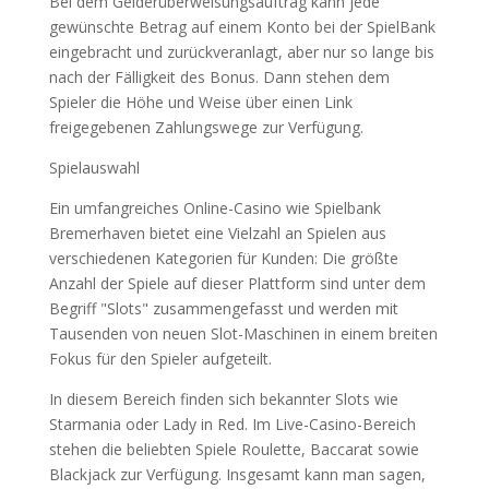
Bei dem Gelderüberweisungsauftrag kann jede
gewünschte Betrag auf einem Konto bei der SpielBank
eingebracht und zurückveranlagt, aber nur so lange bis
nach der Fälligkeit des Bonus. Dann stehen dem
Spieler die Höhe und Weise über einen Link
freigegebenen Zahlungswege zur Verfügung.
Spielauswahl
Ein umfangreiches Online-Casino wie Spielbank
Bremerhaven bietet eine Vielzahl an Spielen aus
verschiedenen Kategorien für Kunden: Die größte
Anzahl der Spiele auf dieser Plattform sind unter dem
Begriff "Slots" zusammengefasst und werden mit
Tausenden von neuen Slot-Maschinen in einem breiten
Fokus für den Spieler aufgeteilt.
In diesem Bereich finden sich bekannter Slots wie
Starmania oder Lady in Red. Im Live-Casino-Bereich
stehen die beliebten Spiele Roulette, Baccarat sowie
Blackjack zur Verfügung. Insgesamt kann man sagen,