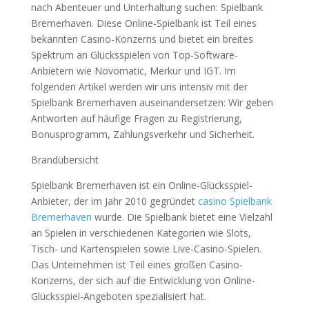
nach Abenteuer und Unterhaltung suchen: Spielbank
Bremerhaven. Diese Online-Spielbank ist Teil eines
bekannten Casino-Konzerns und bietet ein breites
Spektrum an Glücksspielen von Top-Software-
Anbietern wie Novomatic, Merkur und IGT. Im
folgenden Artikel werden wir uns intensiv mit der
Spielbank Bremerhaven auseinandersetzen: Wir geben
Antworten auf häufige Fragen zu Registrierung,
Bonusprogramm, Zahlungsverkehr und Sicherheit.
Brandübersicht
Spielbank Bremerhaven ist ein Online-Glücksspiel-
Anbieter, der im Jahr 2010 gegründet
casino Spielbank
Bremerhaven
wurde. Die Spielbank bietet eine Vielzahl
an Spielen in verschiedenen Kategorien wie Slots,
Tisch- und Kartenspielen sowie Live-Casino-Spielen.
Das Unternehmen ist Teil eines großen Casino-
Konzerns, der sich auf die Entwicklung von Online-
Glücksspiel-Angeboten spezialisiert hat.